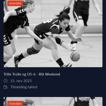
Overstået
Trille Trolle og U5-6 - Blå Weekend
15. nov 2025
Tilmelding lukket
Overstået